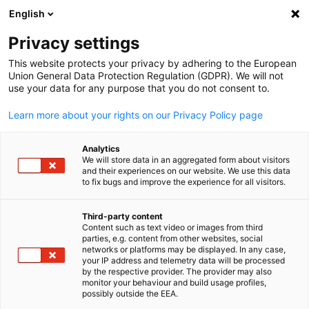
English
Suche öffnen
Navi
Ein
Privacy settings
This website protects your privacy by adhering to the European
Union General Data Protection Regulation (GDPR). We will not
use your data for any purpose that you do not consent to.
Learn more about your rights on our Privacy Policy page
Analytics
We will store data in an aggregated form about visitors
and their experiences on our website. We use this data
to fix bugs and improve the experience for all visitors.
iStock / AHK UAE
Katar
Third-party content
Content such as text video or images from third
parties, e.g. content from other websites, social
German
networks or platforms may be displayed. In any case,
Katarischer Agrar- und Lebensmittelsektor: Neue Chancen für
your IP address and telemetry data will be processed
deutsche Unternehmen Katar diversifiziert seine Wirtschaft
by the respective provider. The provider may also
monitor your behaviour and build usage profiles,
zunehmend, und der Agrar- sowie Lebensmittelsektor entwicke
possibly outside the EEA.
sich zu einem wichtigen Wachstumstreiber. Mit wachsender