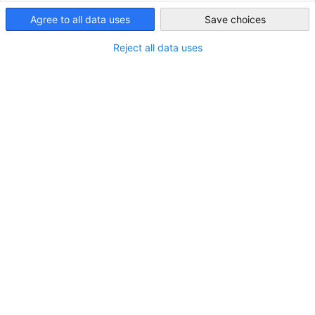
MEHR ANSEHEN
Agree to all data uses
United Arab
Save choices
MEHR ANSEHEN
Emirates
Reject all data uses
Die Deutsch-Emiratische Industrie- und Handelskammer
(AHK) vertritt offiziell die Interessen der deutschen
Wirtschaft in den Vereinigten Arabischen Emiraten und
vorherige
nächste
koordiniert darüber hinaus die Aktivitäten in Irak, Katar,
Kuwait, Oman und Pakistan. Als Mitgliederorganisation
bieten wir ein starkes Netzwerk vor Ort, unterstützen
deutsche Unternehmen beim Markteintritt und fördern den
bilateralen Austausch durch vielfältige Veranstaltungen und
Formate.
Fokusthemen