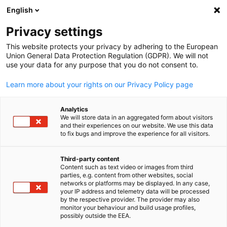
English
Suche öffnen
Navi
Ein
Deutsch-Emiratische Indust
Privacy settings
This website protects your privacy by adhering to the European
Union General Data Protection Regulation (GDPR). We will not
use your data for any purpose that you do not consent to.
Learn more about your rights on our Privacy Policy page
Analytics
We will store data in an aggregated form about visitors
and their experiences on our website. We use this data
to fix bugs and improve the experience for all visitors.
Mitglied werden
Markteinstieg & Expansion
Über uns
Third-party content
Content such as text video or images from third
Messe Service
Mit einer Mitgliedschaft bei der Deutsch-Emiratischen
Die Vereinigten Arabischen Emirate (VAE) zählen zu den
parties, e.g. content from other websites, social
Die Deutsch-Emiratische Industrie- und Handelskammer
German
networks or platforms may be displayed. In any case,
Industrie- und Handelskammer (AHK) sind Sie Teil eines
wichtigsten Wirtschaftszentren der Golfregion. Mit ihrem
(AHK) ist Teil des globalen Netzes der deutschen
your IP address and telemetry data will be processed
Die Teilnahme an internationalen Fachmessen – ob als
starken Netzwerks...
hohen...
by the respective provider. The provider may also
Auslandshandelskammern...
monitor your behaviour and build usage profiles,
Aussteller oder Besucher – gehört zu den effektivsten
possibly outside the EEA.
Möglichkeiten,...
MEHR ANSEHEN
MEHR ANSEHEN