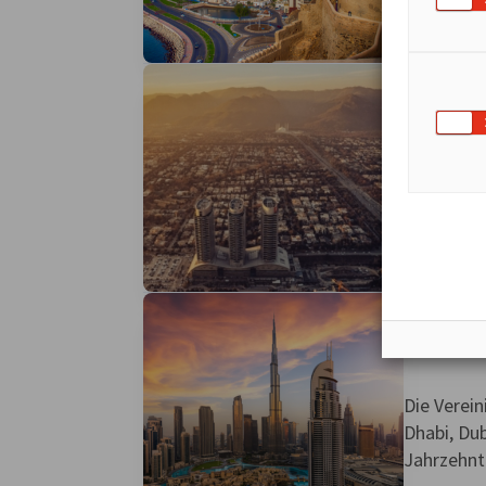
stabile pol
Pakis
Pakistan l
Zentralas
Grenzen mi
Verein
Die Verein
Dhabi, Dub
Jahrzehnte