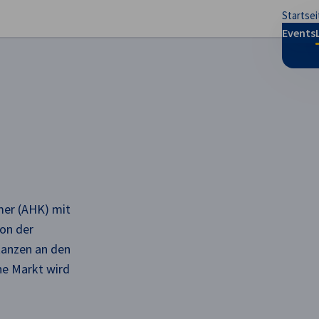
Startsei
stellungen schließen
Events
mer (AHK) mit
ion der
tanzen an den
he Markt wird