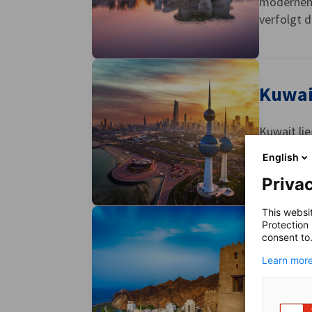
modernen 
verfolgt d
Kuwai
Kuwait li
über etwa
English
den wohlh
Privac
This websi
Protection
Oman
consent to
Learn more
Oman lieg
attraktive