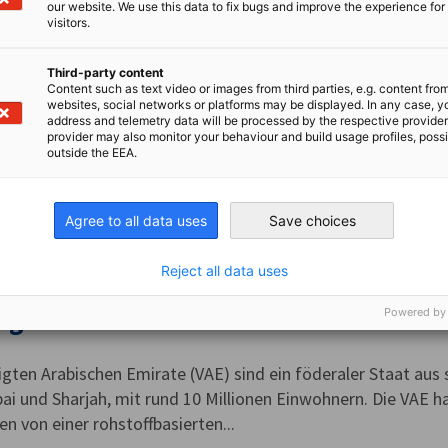
itische Führung,...
our website. We use this data to fix bugs and improve the experience for 
visitors.
Third-party content
Content such as text video or images from third parties, e.g. content fro
tan
websites, social networks or platforms may be displayed. In any case, y
address and telemetry data will be processed by the respective provider
provider may also monitor your behaviour and build usage profiles, poss
outside the EEA.
iegt an einer der bedeutendsten geopolitischen Schnittstell
ien und dem Nahen Osten. Die direkte Anbindung an das Ar
t China, Afghanistan,...
Agree to all data uses
Save choices
Reject all data uses
igte Arabische Emirate
Powered by
igten Arabischen Emirate (VAE) sind ein föderaler Staat aus
ai und Sharjah, mit rund 10 Millionen Einwohnern. Die VAE ha
n von einer rohstoffbasierten...