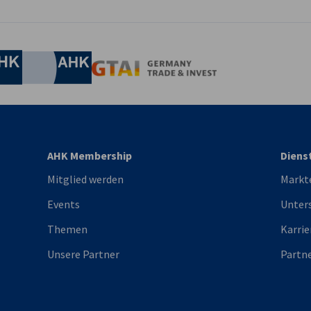
irtschaft und Energie
Industrie- und Handelskammer
Industrie- und Handelskammer
AHK.de
Germany Trade & In
AHK Membership
Diens
Mitglied werden
Markt
Events
Unter
Themen
Karrie
Unsere Partner
Partn