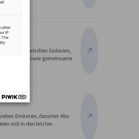
all
m other
our IP
. The
ibly
en der Welt: zwischen Südasien,
Mehr ansehen
abische Meer sowie gemeinsame
 sieben Emiraten, darunter Abu
Mehr ansehen
ben sich in den letzten