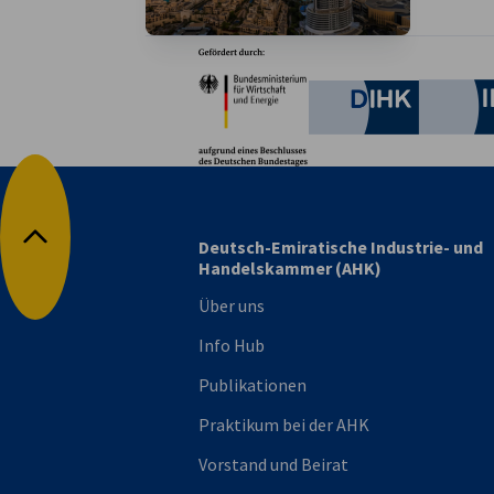
Partner
Bundesministerium für W
Deutsche 
Deutsch-Emiratische Industrie- und
Nach oben
Handelskammer (AHK)
Über uns
Info Hub
Publikationen
Praktikum bei der AHK
Vorstand und Beirat