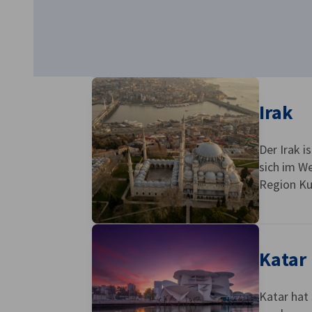
United Arab
Emirates
Irak
Der Irak i
sich im W
Region Kur
Katar
Katar hat 