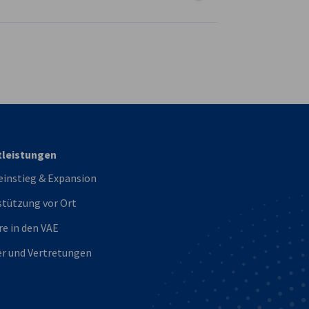
vest
tleistungen
einstieg & Expansion
stützung vor Ort
re in den VAE
er und Vertretungen