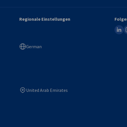
Regionale Einstellungen
Folge
linked
i
German
United Arab Emirates