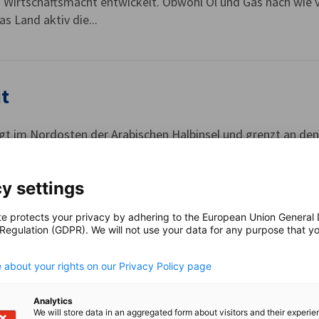
Wirtschaftsmacht entwickelt. Obwohl Öl und Gas nach wie vor
as Land aktiv die...
t
egt im Nordosten der Arabischen Halbinsel und grenzt an den
 8 % der weltweiten Erdölreserven und zählt mit einem de
abendsten...
y settings
te protects your privacy by adhering to the European Union General
 Regulation (GDPR). We will not use your data for any purpose that y
.
 about your rights on our Privacy Policy page
t im südöstlichen Teil der Arabischen Halbinsel und entwick
n Zielmarkt für ausländische Investoren. Die strategische L
Analytics
We will store data in an aggregated form about visitors and their experi