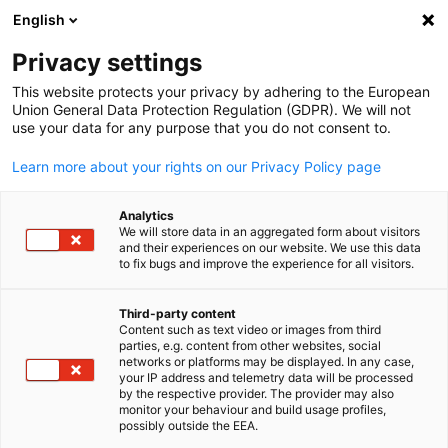
English
Suche öffnen
Navi
Ein
Info Hub:
Neuigkeiten
Privacy settings
This website protects your privacy by adhering to the European
Bleiben Sie auf dem Laufenden! In unserem Info Hub find
Union General Data Protection Regulation (GDPR). We will not
use your data for any purpose that you do not consent to.
Sie die neuesten Informationen, Pressemitteilungen und
wichtige Downloads rund um unsere AHK. Nutzen Sie die
Learn more about your rights on our Privacy Policy page
Filteroptionen, um gezielt nach den Themen zu suchen, di
Sie interessieren.
Analytics
We will store data in an aggregated form about visitors
and their experiences on our website. We use this data
to fix bugs and improve the experience for all visitors.
Third-party content
Filter und Sortierung anzeigen
Content such as text video or images from third
Filteroptionen wurden erfolgreich aktualisiert
parties, e.g. content from other websites, social
German
networks or platforms may be displayed. In any case,
your IP address and telemetry data will be processed
by the respective provider. The provider may also
monitor your behaviour and build usage profiles,
possibly outside the EEA.
Im Zusammenhang mit Neuigkeiten